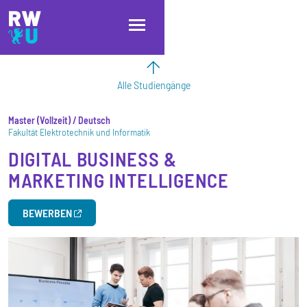
Direkt zum Inhalt
Direkt zur Hauptnavigation
Direkt zum Fußbereich
Alle Studiengänge
Master
Vollzeit
/ Deutsch
Fakultät Elektrotechnik und Informatik
DIGITAL BUSINESS &
MARKETING INTELLIGENCE
BEWERBEN