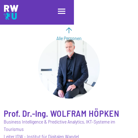
Direkt zum Inhalt
Direkt zur Hauptnavigation
Direkt zum Fußbereich
Alle Personen
Prof. Dr.-Ing.
WOLFRAM
HÖPKEN
Business Intelligence & Predictive Analytics, IKT-Systeme im
Tourismus
Leiter IDW - Institut für Digitalen Wandel