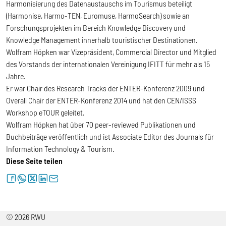
Harmonisierung des Datenaustauschs im Tourismus beteiligt
(Harmonise, Harmo-TEN, Euromuse, HarmoSearch) sowie an
Forschungsprojekten im Bereich Knowledge Discovery und
Knowledge Management innerhalb touristischer Destinationen.
Wolfram Höpken war Vizepräsident, Commercial Director und Mitglied
des Vorstands der internationalen Vereinigung IFITT für mehr als 15
Jahre.
Er war Chair des Research Tracks der ENTER-Konferenz 2009 und
Overall Chair der ENTER-Konferenz 2014 und hat den CEN/ISSS
Workshop eTOUR geleitet.
Wolfram Höpken hat über 70 peer-reviewed Publikationen und
Buchbeiträge veröffentlich und ist Associate Editor des Journals für
Information Technology & Tourism.
Diese Seite teilen
facebook
whatsapp
twitter
linkedin
letter
© 2026 RWU