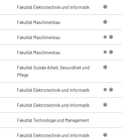
Fakultät Elektrotechnik und Informatik
winter
Fakultät Maschinenbau
winter
Fakultät Maschinenbau
summer
winter
Fakultät Maschinenbau
summer
winter
Fakultät Soziale Arbeit, Gesundheit und
winter
Pflege
Fakultät Elektrotechnik und Informatik
summer
winter
Fakultät Elektrotechnik und Informatik
winter
Fakultät Technologie und Management
Fakultät Elektrotechnik und Informatik
winter