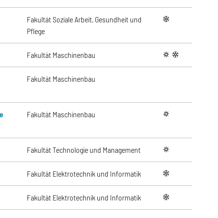
Fakultät Soziale Arbeit, Gesundheit und
winter
Pflege
Fakultät Maschinenbau
summer
winter
Fakultät Maschinenbau
le
Fakultät Maschinenbau
summer
Fakultät Technologie und Management
summer
Fakultät Elektrotechnik und Informatik
winter
Fakultät Elektrotechnik und Informatik
winter