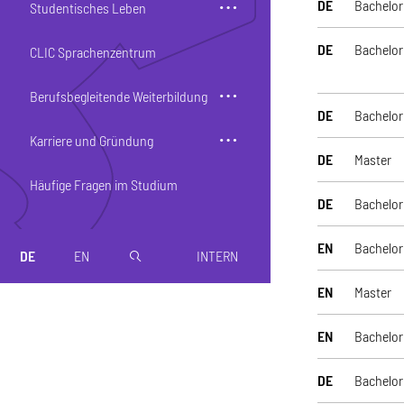
DE
Bachelor
Studentisches Leben
DE
Bachelor
CLIC Sprachenzentrum
Berufsbegleitende Weiterbildung
DE
Bachelor
Karriere und Gründung
DE
Master
Häufige Fragen im Studium
DE
Bachelor
EN
Bachelor
DE
EN
INTERN
magnifier
EN
Master
EN
Bachelor
DE
Bachelor