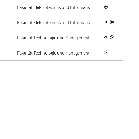
Fakultät Elektrotechnik und Informatik
winter
Fakultät Elektrotechnik und Informatik
summer
winter
Fakultät Technologie und Management
summer
winter
Fakultät Technologie und Management
winter