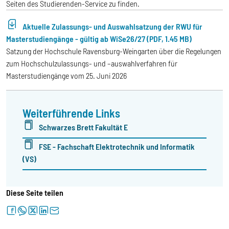
Seiten des Studierenden-Service zu finden.
Aktuelle Zulassungs- und Auswahlsatzung der RWU für
Masterstudiengänge - gültig ab WiSe26/27 (PDF, 1.45 MB)
Satzung der Hochschule Ravensburg-Weingarten über die Regelungen
zum Hochschulzulassungs- und –auswahlverfahren für
Masterstudiengänge vom 25. Juni 2026
Weiterführende Links
Schwarzes Brett Fakultät E
FSE - Fachschaft Elektrotechnik und Informatik
(VS)
Diese Seite teilen
facebook
whatsapp
twitter
linkedin
letter