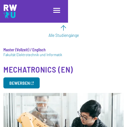
Direkt zum Inhalt
Direkt zur Hauptnavigation
Direkt zum Fußbereich
Alle Studiengänge
Master
Vollzeit
/ Englisch
Fakultät Elektrotechnik und Informatik
MECHATRONICS (EN)
BEWERBEN