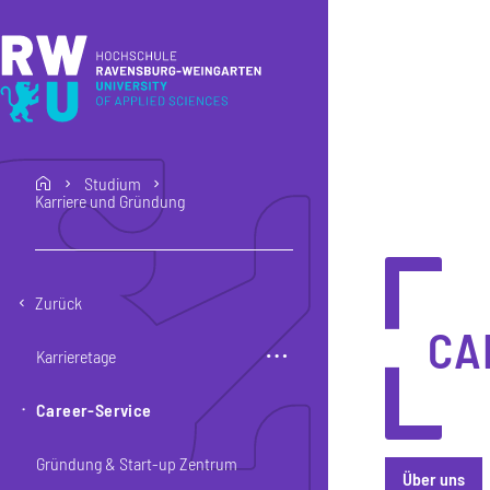
Direkt zum Inhalt
Direkt zur Hauptnavigation
Direkt zum Fußbereich
Studium
home
Karriere und Gründung
Zurück
CA
Karrieretage
Career-Service
Gründung & Start-up Zentrum
Über uns