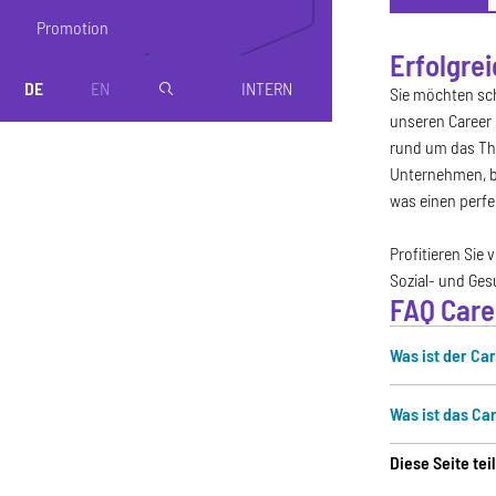
Promotion
Erfolgrei
Über uns
DE
EN
INTERN
magnifier
Sie möchten sch
unseren Career 
rund um das Th
Unternehmen, be
was einen perf
Profitieren Sie
Sozial- und Ge
FAQ Care
Was ist der Ca
Was ist das Ca
Diese Seite tei