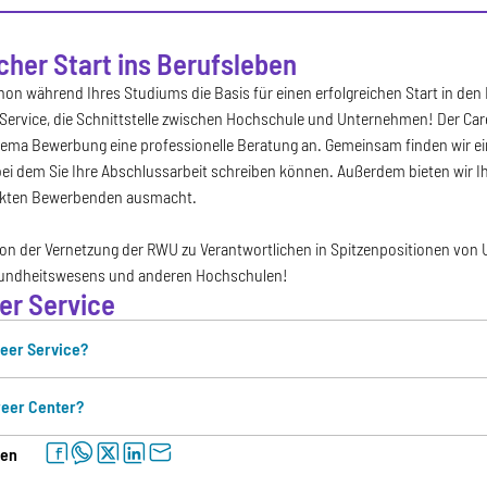
cher Start ins Berufsleben
on während Ihres Studiums die Basis für einen erfolgreichen Start in den
Service, die Schnittstelle zwischen Hochschule und Unternehmen! Der Care
ema Bewerbung eine professionelle Beratung an. Gemeinsam finden wir ei
i dem Sie Ihre Abschlussarbeit schreiben können. Außerdem bieten wir Ih
ekten Bewerbenden ausmacht.
 von der Vernetzung der RWU zu Verantwortlichen in Spitzenpositionen vo
sundheitswesens und anderen Hochschulen!
er Service
reer Service?
reer Center?
facebook
whatsapp
twitter
linkedin
letter
len