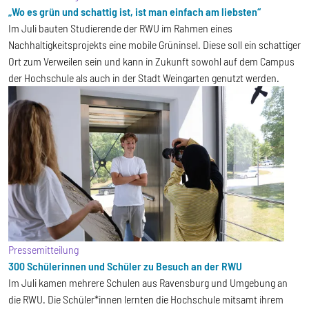
„Wo es grün und schattig ist, ist man einfach am liebsten“
Im Juli bauten Studierende der RWU im Rahmen eines
Nachhaltigkeitsprojekts eine mobile Grüninsel. Diese soll ein schattiger
Ort zum Verweilen sein und kann in Zukunft sowohl auf dem Campus
der Hochschule als auch in der Stadt Weingarten genutzt werden.
Pressemitteilung
300 Schülerinnen und Schüler zu Besuch an der RWU
Im Juli kamen mehrere Schulen aus Ravensburg und Umgebung an
die RWU. Die Schüler*innen lernten die Hochschule mitsamt ihrem