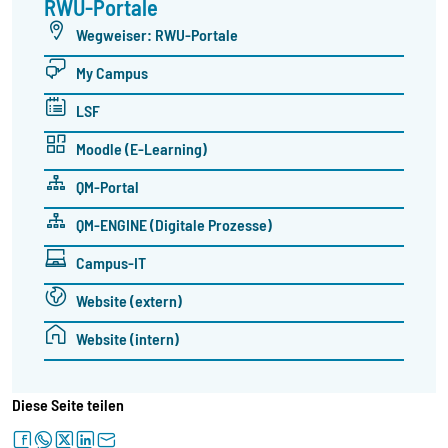
RWU-Portale
Wegweiser: RWU-Portale
My Campus
LSF
Moodle (E-Learning)
QM-Portal
QM-ENGINE (Digitale Prozesse)
Campus-IT
Website (extern)
Website (intern)
Diese Seite teilen
facebook
whatsapp
twitter
linkedin
letter