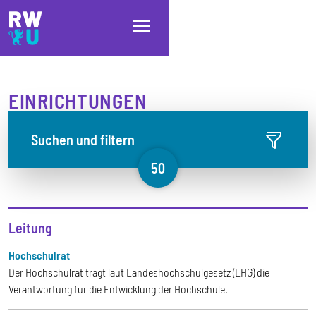
Direkt zum Inhalt
Direkt zur Hauptnavigation
Direkt zum Fußbereich
EINRICHTUNGEN
Suchen und filtern
50
Leitung
Hochschulrat
Der Hochschulrat trägt laut Landeshochschulgesetz (LHG) die
Verantwortung für die Entwicklung der Hochschule.