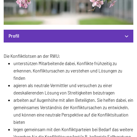
Profil
Profil
Die Konfliktlotsen an der RWU:
unterstützen Mitarbeitende dabei, Konflikte frühzeitig zu
erkennen, Konfliktursachen zu verstehen und Lösungen zu
finden
agieren als neutrale Vermittler und versuchen zu einer
deeskalierenden Lösung von Streitigkeiten beizutragen
arbeiten auf Augenhöhe mit allen Beteiligten. Sie helfen dabei, ein
gemeinsames Verständnis der Konfliktursachen zu entwickeln,
und können eine neutrale Perspektive auf die Konfliktsituation
bieten
legen gemeinsam mit den Konfliktparteien bei Bedarf das weitere
Vorgehen für die Konfliktlösung fest (z.B. kollegiale Fallberatung,