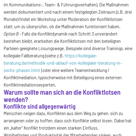
im Kommunikations-, Team- & Führungsverhalten). Die Maßnahmen
werden dokumentiert und nach einem festgelegten Zeitraum (z.B. drei
Monate) findet ein Workshop unter Moderation der Konfliktlotsen
statt, um zu überprüfen, ob die Maßnahmen funktioniert haben.
Option B -
Falls die Konfliktdynamik nach Schritt 3 unverändert
bestehen bleibt, erarbeiten die Konfliktlotsen mit den beteiligten
Parteien geeignete Lösungswege. Beispiele sind diverse Trainings, eine
kollegiale Fallberatung (siehe z.B.
https://kollegiale-
beratung.de/methodik-und-ablauf-von-kollegialer-beratung-in-
sechs-phasen.html
) oder eine weitere Teamentwicklung /
Konfliktmediation, typischerweise mit Beteiligung eines externen
Konfliktmediationsexperten.
Warum sollte man sich an die Konfliktlotsen
wenden?
Konflikte sind allgegenwärtig
Menschen neigen dazu, Konflikten aus dem Weg zu gehen, sich zu
arrangieren oder zu hoffen, dass sich Konflikte selbst lösen. Dabei hat
ein „kalter“ Konflikt trotzdem einen starken Einfluss.
Wohlbefinden und Produktivität der Mitarbeitenden sinken, auch