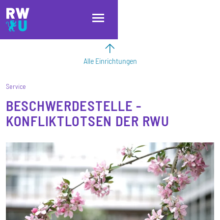
Direkt zum Inhalt
Direkt zur Hauptnavigation
Direkt zum Fußbereich
Alle Einrichtungen
Service
BESCHWERDESTELLE -
KONFLIKTLOTSEN DER RWU