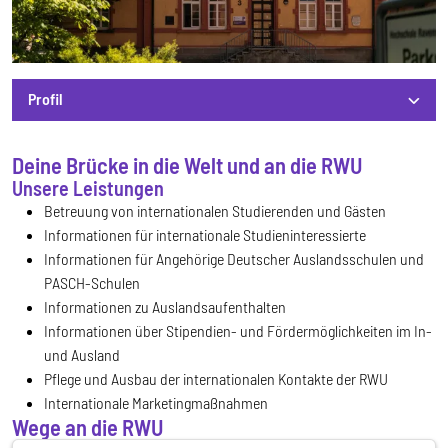
Profil
Deine Brücke in die Welt und an die RWU
Profil
Unsere Leistungen
Betreuung von internationalen Studierenden und Gästen
Informationen für internationale Studieninteressierte
Informationen für Angehörige Deutscher Auslandsschulen und
PASCH-Schulen
Informationen zu Auslandsaufenthalten
Informationen über Stipendien- und Fördermöglichkeiten im In-
und Ausland
Pflege und Ausbau der internationalen Kontakte der RWU
Internationale Marketingmaßnahmen
Wege an die RWU