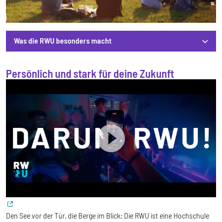
Was die RWU besonders macht
Persönlich und stark für deine Zukunft
Was die RWU besonders macht
Den See vor der Tür, die Berge im Blick: Die RWU ist eine Hochschule