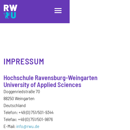
Direkt zum Inhalt
Direkt zur Hauptnavigation
Direkt zum Fußbereich
IMPRESSUM
Hochschule Ravensburg-Weingarten
University of Applied Sciences
Doggenriedstraße 70
88250 Weingarten
Deutschland
Telefon: +49 (0) 751/501-9344
Telefax: +49 (0) 751/501-9876
E-Mail:
info@rwu.de