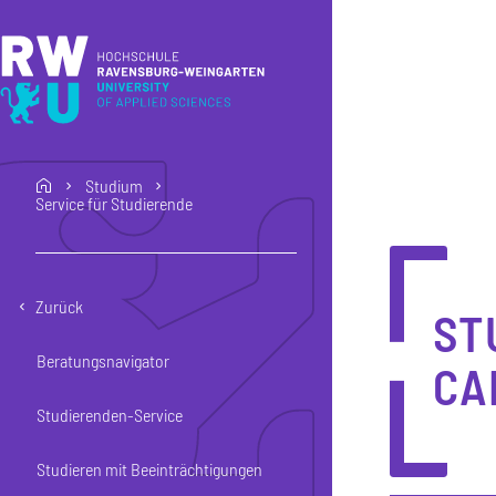
Direkt zum Inhalt
Direkt zur Hauptnavigation
Direkt zum Fußbereich
Studium
home
Service für Studierende
Zurück
ST
Beratungsnavigator
CA
Studierenden-Service
Studieren mit Beeinträchtigungen