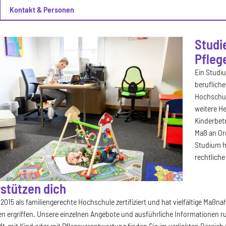
Kontakt & Personen
Studi
Pfleg
Ein Studiu
berufliche
Hochschula
weitere He
Kinderbet
Maß an Org
Studium h
rechtlich
rstützen dich
t 2015 als familiengerechte Hochschule zertifiziert und hat vielfältige Maß
n ergriffen. Unsere einzelnen Angebote und ausführliche Informationen r
, mit Kind oder mit Pflegeverantwortung finden Sie im verlinkten Bereich