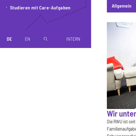
Allgemein
Studieren mit Care-Aufgaben
Allgemein
DE
EN
INTERN
magnifier
Wir unte
Die RWU ist sei
Familienaufgabe
Schwangerschaft