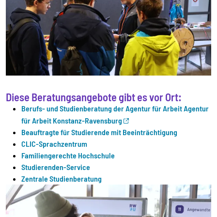
Diese Beratungsangebote gibt es vor Ort:
Berufs- und Studienberatung der Agentur für Arbeit Agentur
für Arbeit Konstanz-Ravensburg
Beauftragte für Studierende mit Beeinträchtigung
CLIC-Sprachzentrum
Familiengerechte Hochschule
Studierenden-Service
Zentrale Studienberatung