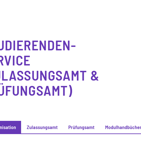
UDIERENDEN-
RVICE
ULASSUNGSAMT &
ÜFUNGSAMT)
nisation
Zulassungsamt
Prüfungsamt
Modulhandbüche