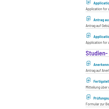
Applicati
Application for
Antrag au
Antrag auf Gebü
Applicati
Application for 
Studien-
Anerkennu
Antrag auf Ane
Fertigste
Mitteilung über 
Prüfungsu
Formular zur B