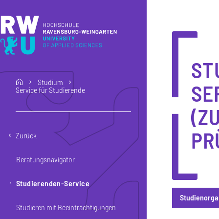
Direkt zum Inhalt
Direkt zur Hauptnavigation
Direkt zum Fußbereich
ST
Studium
home
SE
Service für Studierende
(Z
PR
Zurück
Beratungsnavigator
Studierenden-Service
Studienorga
Studieren mit Beeinträchtigungen