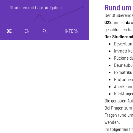
Rund um 
Studienorgan
Studieren mit Care-Aufgaben
Der Studierend
022
und ist
das
geschlossen hab
DE
EN
INTERN
magnifier
Der Studierend
Bewerbun
Immatriku
Rückmeld
Beurlaub
Exmatriku
Prüfunge
Anerkennu
Rückfrage
Die genauen Au
Bei Fragen zum 
Fragen rund um
wenden.
Im folgenden fi