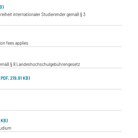
B)
eiheit internationaler Studierender gemäß § 3
ion fees applies
m gemäß § 8 Landeshochschulgebührengesetz
PDF, 219.91 KB)
 KB)
tudium