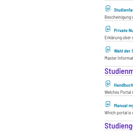
Studienfa
Bescheinigung d
Private N
Erklärung über 
Wahl der S
Master Informat
Studien
Handbuch
Welches Portal 
Manual my
Which portal is
Studieng