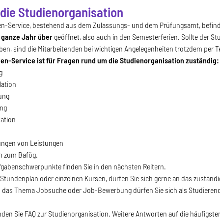
die Studienorganisation
isation
en-Service, bestehend aus dem Zulassungs- und dem Prüfungsamt, befin
ganze Jahr über
geöffnet, also auch in den Semesterferien. Sollte der S
en, sind die Mitarbeitenden bei wichtigen Angelegenheiten trotzdem per Te
en-Service ist für Fragen rund um die Studienorganisation zuständig:
g
lation
ung
ung
lation
n
ngen von Leistungen
n zum Bafög.
fgabenschwerpunkte finden Sie in den nächsten Reitern.
Stundenplan oder einzelnen Kursen, dürfen Sie sich gerne an das zuständi
 das Thema Jobsuche oder Job-Bewerbung dürfen Sie sich als Studieren
nden Sie FAQ zur Studienorganisation. Weitere Antworten auf die häufigst