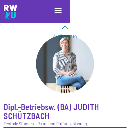
Direkt zum Inhalt
Direkt zur Hauptnavigation
Direkt zum Fußbereich
Alle Personen
Dipl.-Betriebsw. (BA)
JUDITH
SCHÜTZBACH
Zentrale Stunden-, Raum und Prüfungsplanung