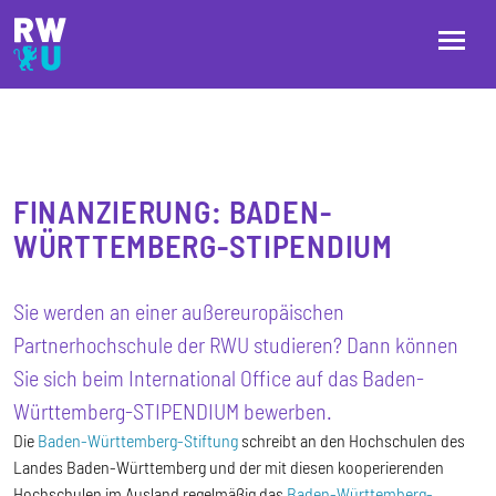
Direkt zum Inhalt
Direkt zur Hauptnavigation
Direkt zum Fußbereich
FINANZIERUNG: BADEN-
WÜRTTEMBERG-STIPENDIUM
Sie werden an einer außereuropäischen
Partnerhochschule der RWU studieren? Dann können
Sie sich beim International Office auf das Baden-
Württemberg-STIPENDIUM bewerben.
Die
Baden-Württemberg-Stiftung
schreibt an den Hochschulen des
Landes Baden-Württemberg und der mit diesen kooperierenden
Hochschulen im Ausland regelmäßig das
Baden-Württemberg-