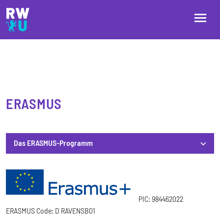
Direkt zum Inhalt
Direkt zur Hauptnavigation
Direkt zum Fußbereich
ERASMUS
Das ERASMUS-Programm
Das ERASMUS-Programm
PIC: 984462022
ERASMUS Code: D RAVENSB01