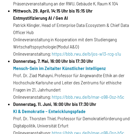
Präsenzveranstaltung an der RWU, Gebäude K, Raum K 104
Mittwoch, 29. April, 14:15 Uhr bis 15:15 Uhr
Entmystifizierung AI / Gen AI
Patrick Klingler, Head of Enterprise Data Ecosystem & Chief Data
Officer Hub
Onlineveranstaltung in Kooperation mit dem Studiengang
Wirtschaftspsychologie (Modul A&O)
Onlineveranstaltung:
https://bbb.rwu.de/b/jos-w13-rcg-s1u
Donnerstag, 7. Mai, 16:00 Uhr bis 17:30 Uhr
Mensch-Sein im Zeitalter Künstlicher Intelligenz
Prof. Dr. Ziad Mahayni, Professor für Angewandte Ethik an der
Hochschule Karlsruhe und Leiter des Zentrums für ethische
Fragen im 21. Jahrhundert
Onlineveranstaltung:
https://bbb.rwu.de/b/mar-o98-0sz-h5c
Donnerstag, 11. Juni, 16:00 Uhr bis 17:30 Uhr
KI & Demokratie – Entwicklungspfade
Prof. Dr. Thorsten Thiel, Professor für Demokratieförderung und
Digitalpolitik, Universität Erfurt
Onlineveranstaltung:
https://bbb.rwu.de/b/mar-o98-0sz-h5c