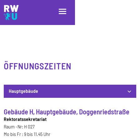
Direkt zum Inhalt
Direkt zur Hauptnavigation
Direkt zum Fußbereich
ÖFFNUNGSZEITEN
Hauptgebäude
Gebäude H, Hauptgebäude, Doggenriedstraße
Hauptgebäude
Rektoratssekretariat
Raum -Nr: H 027
Mo bis Fr : 9 bis 11.45 Uhr