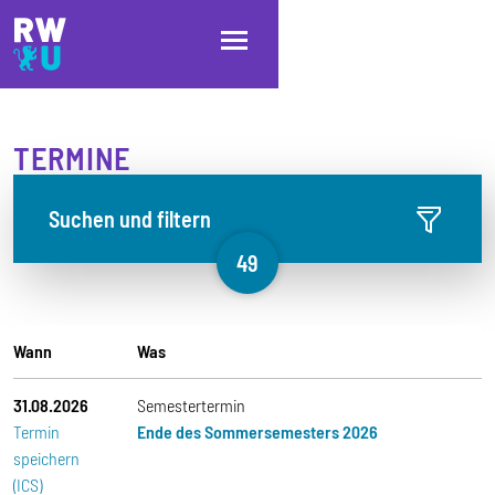
Direkt zum Inhalt
Direkt zur Hauptnavigation
Direkt zum Fußbereich
TERMINE
Suchen und filtern
49
Wann
Was
31.08.2026
Semestertermin
Termin
Ende des Sommersemesters 2026
speichern
(ICS)