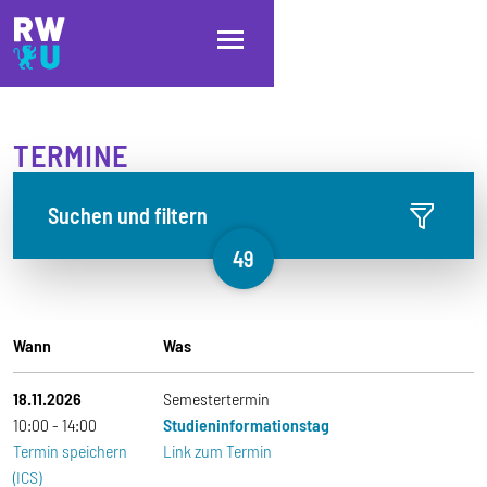
Direkt zum Inhalt
Direkt zur Hauptnavigation
Direkt zum Fußbereich
TERMINE
Suchen und filtern
49
Wann
Was
18.11.2026
Semestertermin
10:00
14:00
Studieninformationstag
Termin speichern
Link zum Termin
(ICS)