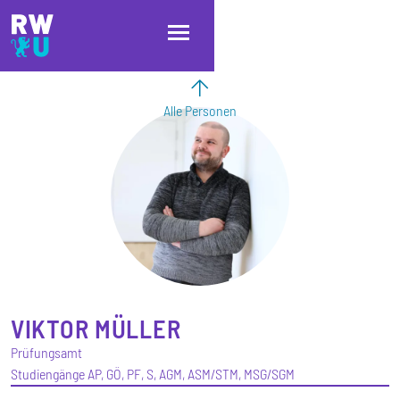
Direkt zum Inhalt
Direkt zur Hauptnavigation
Direkt zum Fußbereich
Alle Personen
VIKTOR
MÜLLER
Prüfungsamt
Studiengänge AP, GÖ, PF, S, AGM, ASM/STM, MSG/SGM