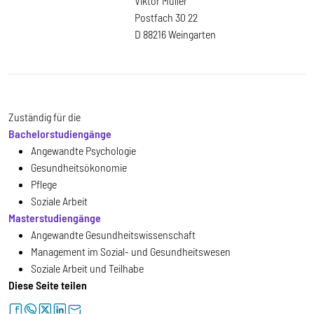
Viktor Müller
Postfach 30 22
D 88216 Weingarten
Zuständig für die
Bachelorstudiengänge
Angewandte Psychologie
Gesundheitsökonomie
Pflege
Soziale Arbeit
Masterstudiengänge
Angewandte Gesundheitswissenschaft
Management im Sozial- und Gesundheitswesen
Soziale Arbeit und Teilhabe
Diese Seite teilen
facebook
whatsapp
twitter
linkedin
letter