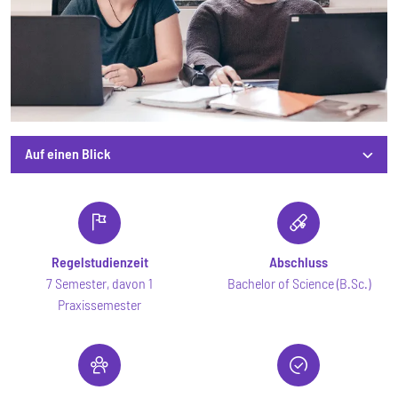
Auf einen Blick
Auf einen Blick
Regelstudienzeit
Abschluss
7 Semester, davon 1
Bachelor of Science (B.Sc.)
Praxissemester