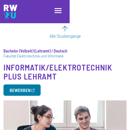
Direkt zum Inhalt
Direkt zur Hauptnavigation
Direkt zum Fußbereich
Alle Studiengänge
Bachelor
Vollzeit
Lehramt
/ Deutsch
Fakultät Elektrotechnik und Informatik
INFORMATIK/ELEKTROTECHNIK
PLUS LEHRAMT
BEWERBEN