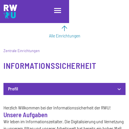
Direkt zum Inhalt
Direkt zur Hauptnavigation
Direkt zum Fußbereich
Alle Einrichtungen
Zentrale Einrichtungen
INFORMATIONSSICHERHEIT
Profil
Profil
Herzlich Willkommen bei der Informationssicherheit der RWU!
Unsere Aufgaben
Wir leben im Informationszeitalter. Die Digitalisierung und Vernetzung
in unserem Alltag und unserer Arbeitswelt hat bereits ein hohes Maß