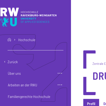
Direkt zum Inhalt
Direkt zur Hauptnavigation
Direkt zum Fußbereich
Hochschule
home
Zurück
Zentrale 
DR
Über uns
Arbeiten an der RWU
Familiengerechte Hochschule
Profil
D