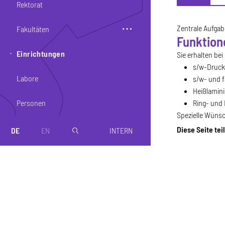
Rektorat
Profil
Zentrale Aufgab
Fakultäten
Funktion
Einrichtungen
Sie erhalten bei
s/w-Drucke
Labore
s/w- und f
Heißlamini
Ring- und 
Personen
Spezielle Wünsc
Diese Seite tei
DE
EN
INTERN
magnifier