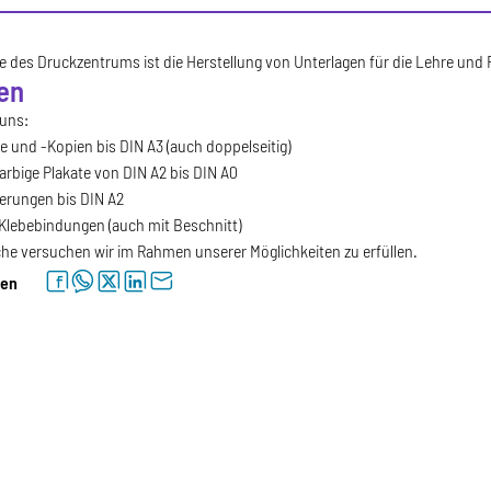
e des Druckzentrums ist die Herstellung von Unterlagen für die Lehre und
en
 uns:
 und -Kopien bis DIN A3 (auch doppelseitig)
arbige Plakate von DIN A2 bis DIN A0
erungen bis DIN A2
Klebebindungen (auch mit Beschnitt)
he versuchen wir im Rahmen unserer Möglichkeiten zu erfüllen.
facebook
whatsapp
twitter
linkedin
letter
len