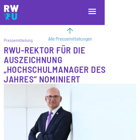
Direkt zum Inhalt
Direkt zur Hauptnavigation
Direkt zum Fußbereich
Alle Pressemitteilungen
Pressemitteilung
RWU-REKTOR FÜR DIE
AUSZEICHNUNG
„HOCHSCHULMANAGER DES
JAHRES“ NOMINIERT