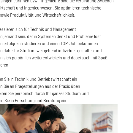
tsingenieurinnen bzw. -ingenieure sind die Verbindung zwischen
irtschaft und Ingenieurwesen. Sie optimieren technische
owie Produktivität und Wirtschaftlichkeit.
ressieren sich für Technik und Management
en jemand sein, der in Systemen denkt und Probleme löst
en erfolgreich studieren und einen TOP-Job bekommen
en dabei Ihr Studium weitgehend individuell gestalten und
en sich persönlich weiterentwickeln und dabei auch mit Spaß
ieren
en Sie in Technik und Betriebswirtschaft ein
en Sie an Fragestellungen aus der Praxis üben
eiten Sie persönlich durch Ihr ganzes Studium und
en Sie in Forschung und Beratung ein