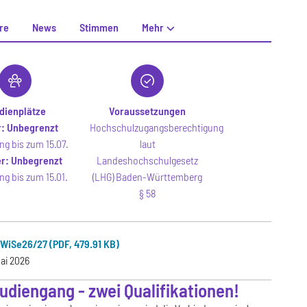
re
News
Stimmen
Mehr
dienplätze
Voraussetzungen
r:
Unbegrenzt
Hochschulzugangsberechtigung
g bis zum 15.07.
laut
r:
Unbegrenzt
Landeshochschulgesetz
g bis zum 15.01.
(LHG) Baden-Württemberg
§ 58
WiSe26/27 (PDF, 479.91 KB)
ai 2026
tudiengang - zwei Qualifikationen!