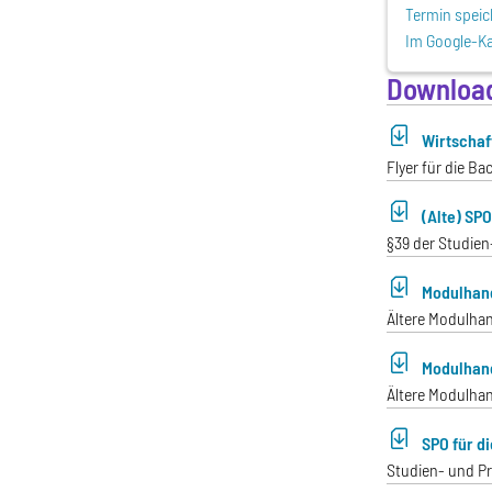
Termin speic
Im Google-Ka
Downloa
Wirtschaft
Flyer für die B
(Alte) SP
§39 der Studien
Modulhand
Ältere Modulhan
Modulhand
Ältere Modulhan
SPO für d
Studien- und Pr