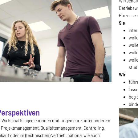
Wirtschaf
Betriebsw
Prozesse s
Sie
inte
woll
woll
woll
woll
stud
Wir
führ
lass
begl
bind
Perspektiven
 Wirtschaftsingenieurinnen und -ingenieure unter anderem
 Projektmanagement, Qualitätsmanagement, Controlling,
kauf oder im (technischen) Vertrieb, national wie auch