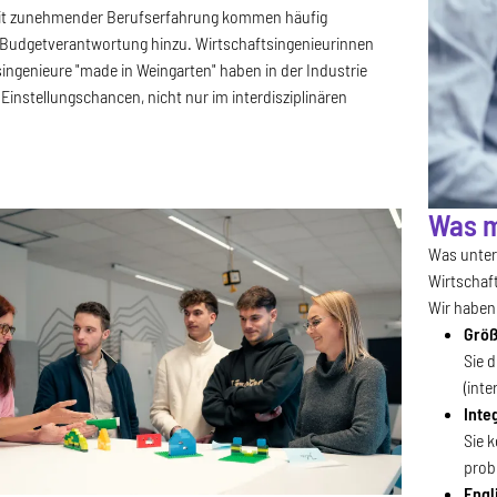
 Mit zunehmender Berufserfahrung kommen häufig
Budgetverantwortung hinzu. Wirtschaftsingenieurinnen
ingenieure "made in Weingarten" haben in der Industrie
Einstellungschancen, nicht nur im interdisziplinären
Was m
Was unter
Wirtschaf
Wir haben
Größ
Sie 
(inte
Inte
Sie 
prob
Engl