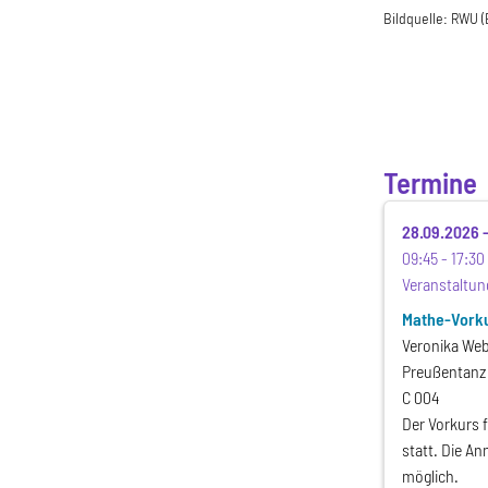
Bildquelle:
RWU (E
Termine
28.09.2026
09:45
17:30
Veranstaltun
Mathe-Vork
Veronika We
Preußentanz
C 004
Der Vorkurs 
statt. Die A
möglich.