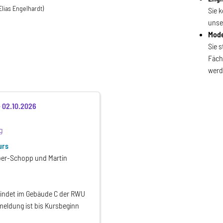
lias Engelhardt)
Sie 
unse
Mode
Sie 
Fäch
werd
-
02.10.2026
g
urs
ber-Schopp und Martin
findet im Gebäude C der RWU
nmeldung ist bis Kursbeginn