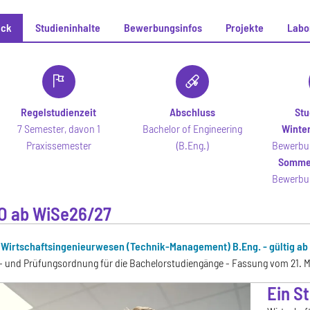
ick
Studieninhalte
Bewerbungsinfos
Projekte
Labo
ck
Regelstudienzeit
Abschluss
Stu
7 Semester, davon 1
Bachelor of Engineering
Winte
Praxissemester
(B.Eng.)
Bewerbun
Somme
Bewerbun
O ab WiSe26/27
Wirtschaftsingenieurwesen (Technik-Management) B.Eng. - gültig ab 
n- und Prüfungsordnung für die Bachelorstudiengänge - Fassung vom 21. M
Ein S