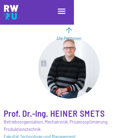
Direkt zum Inhalt
Direkt zur Hauptnavigation
Direkt zum Fußbereich
Alle Personen
Prof. Dr.-Ing.
HEINER
SMETS
Betriebsorganisation, Mechatronik, Prozessoptimierung,
Produktionstechnik
Fakultät Technologie und Management