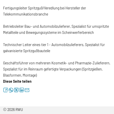
Fertigungsleiter Spritzguß/Veredlung bei Hersteller der
Telekommunikationsbranche
Betriebsleiter Bau- und Automobilzulieferer, Spezialist für umspritzte
Metallteile und Bewegungssysteme im Scheinwerferbereich
Technischer Leiter eines tier 1 - Automobilzulieferers, Spezialist für
galvanisierte Spritzgußbauteile
Geschäftsführer von mehreren Kosmetik- und Pharmazie-Zulieferern,
Spezialist für im Reinraum gefertigte Verpackungen (Spritzgießen,
Blasformen, Montage)
Diese Seite teilen
facebook
whatsapp
twitter
linkedin
letter
© 2026 RWU