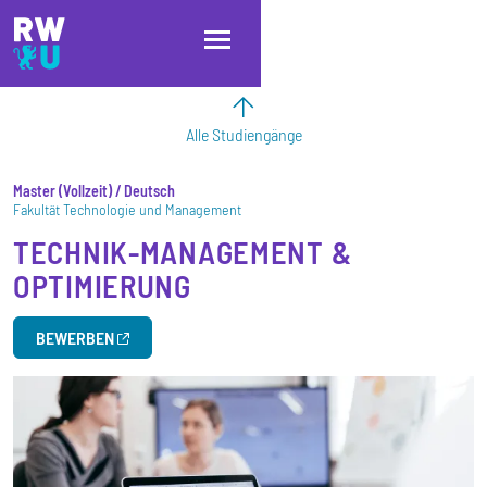
Direkt zum Inhalt
Direkt zur Hauptnavigation
Direkt zum Fußbereich
Alle Studiengänge
Master
Vollzeit
/ Deutsch
Fakultät Technologie und Management
TECHNIK-MANAGEMENT &
OPTIMIERUNG
BEWERBEN