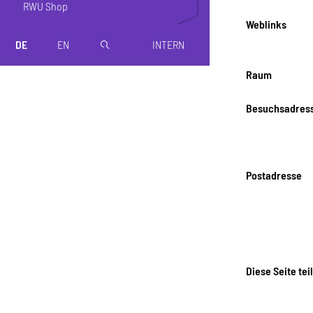
RWU Shop
Weblinks
DE
EN
INTERN
magnifier
Raum
Besuchsadres
Postadresse
Diese Seite tei