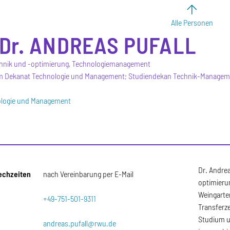
Alle Personen
Dr.
ANDREAS
PUFALL
hnik und -optimierung, Technologiemanagement
m Dekanat Technologie und Management; Studiendekan Technik-Managem
ologie und Management
Dr. Andrea
echzeiten
nach Vereinbarung per E-Mail
optimieru
Weingarten
+49-751-501-9311
Transferz
Studium u
andreas.pufall@rwu.de