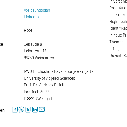
in versch
Produktio
Vorlesungsplan
eine inter
LinkedIn
High-Tech
Identifik
B 220
in neue P
Themen ru
se
Gebäude B
erfolgt in
Leibnizstr. 12
Dozent, Be
88250 Weingarten
RWU Hochschule Ravensburg-Weingarten
University of Applied Sciences
Prof. Dr. Andreas Pufall
Postfach 30 22
D 88216 Weingarten
facebook
whatsapp
twitter
linkedin
letter
len