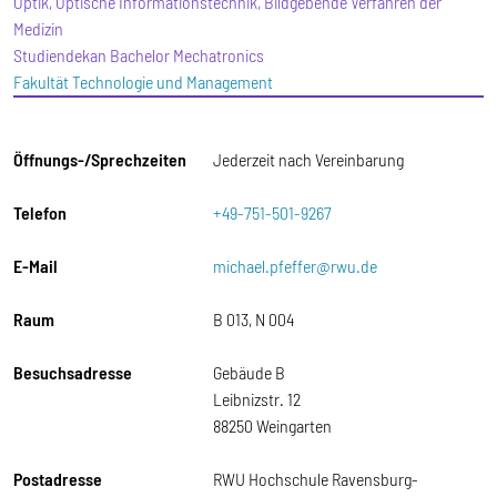
Optik, Optische Informationstechnik, Bildgebende Verfahren der
Medizin
Studiendekan Bachelor Mechatronics
Fakultät Technologie und Management
Öffnungs-/Sprechzeiten
Jederzeit nach Vereinbarung
Telefon
+49-751-501-9267
E-Mail
michael.pfeffer@rwu.de
Raum
B 013, N 004
Besuchsadresse
Gebäude B
Leibnizstr. 12
88250 Weingarten
Postadresse
RWU Hochschule Ravensburg-