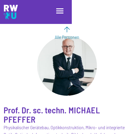
Direkt zum Inhalt
Direkt zur Hauptnavigation
Direkt zum Fußbereich
Alle Personen
Prof. Dr. sc. techn.
MICHAEL
PFEFFER
Physikalischer Gerätebau, Optikkonstruktion, Mikro- und integrierte