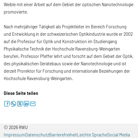
Weible mit einer Arbeit auf dem Gebiet der optischen Nanotechnologie
promovierte.
Nach mehrjähriger Tätigkeit als Projektleiter im Bereich Forschung
und Entwicklung in der schweizerischen Optikindustrie wurde er 2002
auf die Professur für Optik und Konstruktion im Studiengang
Physikalische Technik der Hochschule Ravensburg-Weingarten
berufen. Professor Pfeffer lehrt und forscht auf dem Gebiet der Optik,
des physikalischen Gerätebaus sowie der Nanotechnologie und ist
derzeit Prorektor für Forschung und internationale Beziehungen der
Hochschule Ravensburg-Weingarten.
Diese Seite teilen
facebook
whatsapp
twitter
linkedin
letter
© 2026 RWU
Impressum
Datenschutz
Barrierefreiheit
Leichte Sprache
Social Media