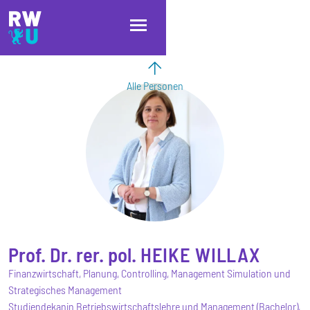
Direkt zum Inhalt
Direkt zur Hauptnavigation
Direkt zum Fußbereich
Alle Personen
Prof. Dr. rer. pol.
HEIKE
WILLAX
Finanzwirtschaft, Planung, Controlling, Management Simulation und
Strategisches Management
Studiendekanin Betriebswirtschaftslehre und Management (Bachelor),