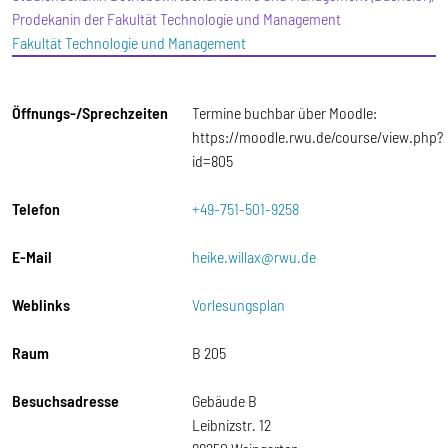
Prodekanin der Fakultät Technologie und Management
Fakultät Technologie und Management
Öffnungs-/Sprechzeiten
Termine buchbar über Moodle:
https://moodle.rwu.de/course/view.php?
id=805
Telefon
+49-751-501-9258
E-Mail
heike.willax@rwu.de
Weblinks
Vorlesungsplan
Raum
B 205
Besuchsadresse
Gebäude B
Leibnizstr. 12