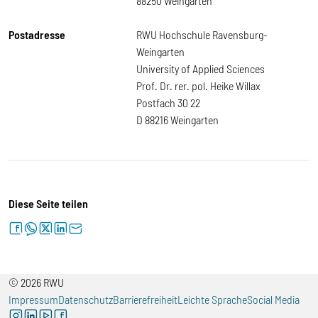
88250 Weingarten
Postadresse
RWU Hochschule Ravensburg-
Weingarten
University of Applied Sciences
Prof. Dr. rer. pol. Heike Willax
Postfach 30 22
D 88216 Weingarten
Diese Seite teilen
facebook
whatsapp
twitter
linkedin
letter
© 2026 RWU
Impressum
Datenschutz
Barrierefreiheit
Leichte Sprache
Social Media
instagram
linkedin
youtube
facebook