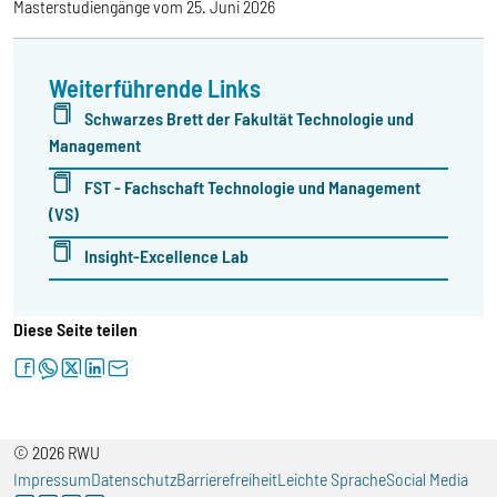
Masterstudiengänge vom 25. Juni 2026
Weiterführende Links
Schwarzes Brett der Fakultät Technologie und
Management
FST - Fachschaft Technologie und Management
(VS)
Insight-Excellence Lab
Diese Seite teilen
facebook
whatsapp
twitter
linkedin
letter
© 2026 RWU
Impressum
Datenschutz
Barrierefreiheit
Leichte Sprache
Social Media