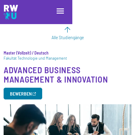
Direkt zum Inhalt
Direkt zur Hauptnavigation
Direkt zum Fußbereich
Alle Studiengänge
Master
Vollzeit
/ Deutsch
Fakultät Technologie und Management
ADVANCED BUSINESS
MANAGEMENT & INNOVATION
BEWERBEN