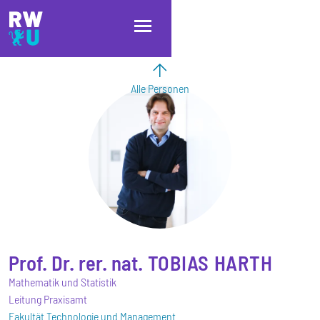
Direkt zum Inhalt
Direkt zur Hauptnavigation
Direkt zum Fußbereich
Alle Personen
Prof. Dr. rer. nat.
TOBIAS
HARTH
Mathematik und Statistik
Leitung Praxisamt
Fakultät Technologie und Management