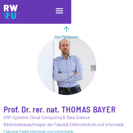
Direkt zum Inhalt
Direkt zur Hauptnavigation
Direkt zum Fußbereich
Alle Personen
Prof. Dr. rer. nat.
THOMAS
BAYER
ERP-Systeme, Cloud-Computing & Data Science
Bibliotheksbeauftragter der Fakultät Elektrotechnik und Informatik
Fakultät Elektrotechnik und Informatik