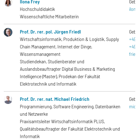
Ilona Frey
Gebä
Hochschuldidaktik
ilon
Wissenschaftliche Mitarbeiterin
Prof. Dr. rer. pol. Jürgen Friedl
Gebä
Wirtschaftsinformatik, Produktion & Logistik, Supply
+49-
Chain Management, Internet der Dinge,
+49-
Wissensmanagement
frie
Studiendekan, Studienberater und
Auslandsbeauftragter Digital Business & Marketing
Intelligence (Master), Prodekan der Fakultät
Elektrotechnik und Informatik
Prof. Dr. rer. nat. Michael Friedrich
Gebä
Programmierung, Software Engineering, Datenbanken
mich
und Netzwerke
Praxisamtsleiter Wirtschaftsinformatik PLUS,
Qualitätsbeauftragter der Fakultät Elektrotechnik und
Informatik