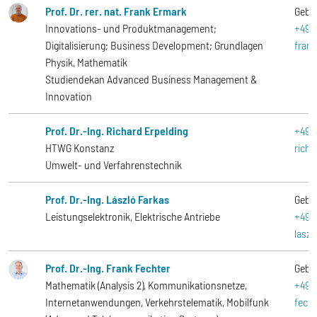
Prof. Dr. rer. nat. Frank Ermark
Gebä
Innovations- und Produktmanagement;
+49-
Digitalisierung; Business Development; Grundlagen
fran
Physik, Mathematik
Studiendekan Advanced Business Management &
Innovation
Prof. Dr.-Ing. Richard Erpelding
+49-
HTWG Konstanz
rich
Umwelt- und Verfahrenstechnik
Prof. Dr.-Ing. László Farkas
Gebä
Leistungselektronik, Elektrische Antriebe
+49-
lasz
Prof. Dr.-Ing. Frank Fechter
Gebä
Mathematik (Analysis 2), Kommunikationsnetze,
+49-
Internetanwendungen, Verkehrstelematik, Mobilfunk
fech