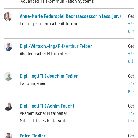
(Advanced Telekommunikation Systems)
Anne-Marie Federspiel Rechtsassessorin (ass. jur.)
Gebä
Leitung Studentische Abteilung
+49-
anne
Dipl.-Wirtsch.-Ing.(FH) Arthur Felber
Gebä
Akademischer Mitarbeiter
+49-
arth
Dipl.-Ing.(FH) Joachim Feßler
Gebä
Laboringenieur
+49-
joac
Dipl.-Ing.(FH) Achim Feucht
Gebä
Akademischer Mitarbeiter
+49-
Mitglied des Fakultätsrats
feuc
Petra Fiedler
Gebä