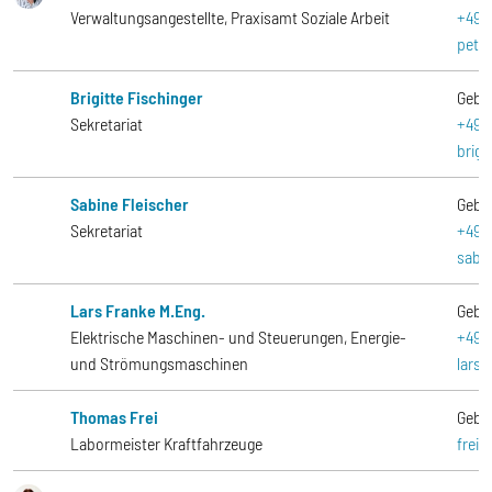
Verwaltungsangestellte, Praxisamt Soziale Arbeit
+49-
petr
Brigitte Fischinger
Gebä
Sekretariat
+49-
brigi
Sabine Fleischer
Gebä
Sekretariat
+49-
sabi
Lars Franke M.Eng.
Gebä
Elektrische Maschinen- und Steuerungen, Energie-
+49-
und Strömungsmaschinen
lars
Thomas Frei
Gebä
Labormeister Kraftfahrzeuge
frei