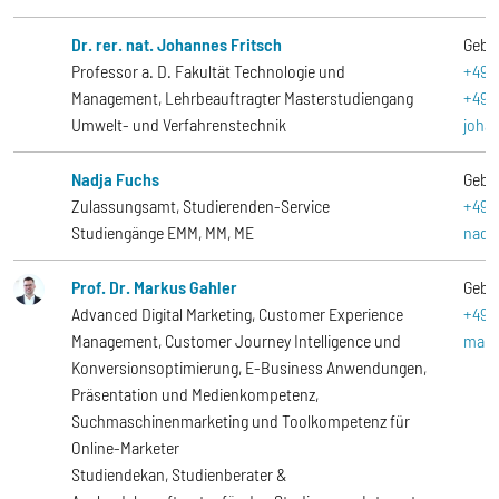
Dr. rer. nat. Johannes Fritsch
Gebä
Professor a. D. Fakultät Technologie und
+49-
Management, Lehrbeauftragter Masterstudiengang
+49-
Umwelt- und Verfahrenstechnik
joha
Nadja Fuchs
Gebä
Zulassungsamt, Studierenden-Service
+49-
Studiengänge EMM, MM, ME
nadj
Prof. Dr. Markus Gahler
Gebä
Advanced Digital Marketing, Customer Experience
+49-
Management, Customer Journey Intelligence und
mark
Konversionsoptimierung, E-Business Anwendungen,
Präsentation und Medienkompetenz,
Suchmaschinenmarketing und Toolkompetenz für
Online-Marketer
Studiendekan, Studienberater &