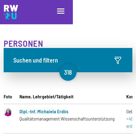
Direkt zum Inhalt
Direkt zur Hauptnavigation
Direkt zum Fußbereich
PERSONEN
Suchen und filtern
318
Foto
Name, Lehrgebiet/Tätigkeit
Kont
Dipl.-Inf. Michaiela Erdös
Gebä
Qualitätsmanagement Wissenschaftsunterstützung
+49-
erdo