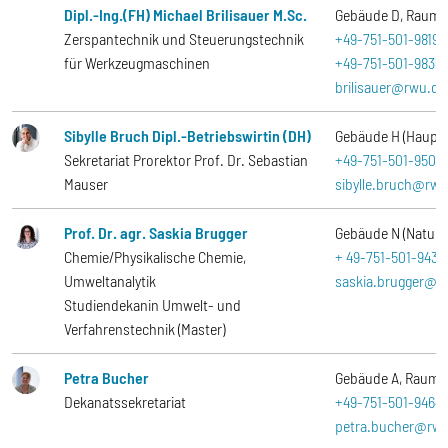
Dipl.-Ing.(FH) Michael Brilisauer M.Sc.
Gebäude D
Raum
Zerspantechnik und Steuerungstechnik
+49-751-501-9819
für Werkzeugmaschinen
+49-751-501-9830
brilisauer@rwu.de
Sibylle Bruch Dipl.-Betriebswirtin (DH)
Gebäude H (Haupt
Sekretariat Prorektor Prof. Dr. Sebastian
+49-751-501-9509
Mauser
sibylle.bruch@rwu
Prof. Dr. agr. Saskia Brugger
Gebäude N (Naturw
Chemie/Physikalische Chemie,
+ 49-751-501-9430
Umweltanalytik
saskia.brugger@r
Studiendekanin Umwelt- und
Verfahrenstechnik (Master)
Petra Bucher
Gebäude A
Raum
Dekanatssekretariat
+49-751-501-9464
petra.bucher@rwu