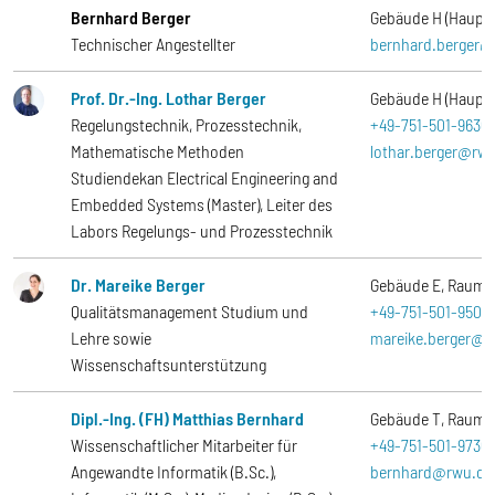
Bernhard Berger
Gebäude H (Haupt
Technischer Angestellter
bernhard.berger@
Prof. Dr.-Ing. Lothar Berger
Gebäude H (Haupt
Regelungstechnik, Prozesstechnik,
+49-751-501-9630
Mathematische Methoden
lothar.berger@rw
Studiendekan Electrical Engineering and
Embedded Systems (Master), Leiter des
Labors Regelungs- und Prozesstechnik
Dr. Mareike Berger
Gebäude E
Raum
Qualitätsmanagement Studium und
+49-751-501-9501
Lehre sowie
mareike.berger@r
Wissenschaftsunterstützung
Dipl.-Ing. (FH) Matthias Bernhard
Gebäude T
Raum
Wissenschaftlicher Mitarbeiter für
+49-751-501-9730
Angewandte Informatik (B.Sc.),
bernhard@rwu.de