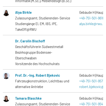
Informatik (M.Sc.), Mediendesign (B.Sc.)
Alya Birkle
Gebäude H (Haupt
Zulassungsamt, Studierenden-Service
+49-751-501-9618
Studiengänge EI, EM, IBS, IPE,
alya.birkle@rwu.d
TakeOff@RWU
Dr. Carolin Bischoff
Geschäftsführerin Südwestmetall
Bezirksgruppe Bodensee-
Oberschwaben
Vorsitzende des Hochschulrats
Prof. Dr.–Ing. Robert Bjekovic
Gebäude H (Haupt
Fahrzeugkonstruktion, Leichtbau und
+49-751-501-9577
alternative Antriebe
robert.bjekovic@
Tamara Blaschke
Gebäude H (Haupt
Zulassungsamt, Studierenden-Service
+49-751-501-9545