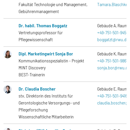
Fakultät Technologie und Management,
Tamara.Blaschke
Gebührenmanagement
Dr. habil. Thomas Boggatz
Gebäude A
Raum
Vertretungsprofessor für
+49-751-501-9459
Pflegewissenschaft
boggatzt@rwu.de
Dipl. Marketingwirt Sonja Bor
Gebäude K
Raum
Kommunikationsspezialistin - Projekt
+49-751-501-9867
MINT Discovery
sonja.bor@rwu.de
BEST-Trainerin
Dr. Claudia Boscher
Gebäude E
Raum
stv. Direktorin des Instituts für
+49-751-501-9416
Gerontologische Versorgungs- und
claudia.boscher@
Pflegeforschung
Wissenschaftliche Mitarbeiterin