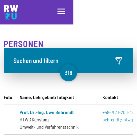
Direkt zum Inhalt
Direkt zur Hauptnavigation
Direkt zum Fußbereich
PERSONEN
Suchen und filtern
318
Foto
Name, Lehrgebiet/Tätigkeit
Kontakt
Prof. Dr.-Ing. Uwe Behrendt
+49-7531-206-326
HTWG Konstanz
behrendt@htwg-k
Umwelt- und Verfahrenstechnik