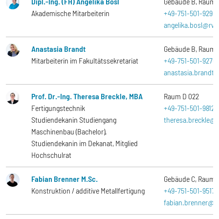
Dipl.-Ing. (FH) Angelika Bosl
Gebäude B
Raum
Akademische Mitarbeiterin
+49-751-501-9295
angelika.bosl@rw
Anastasia Brandt
Gebäude B
Raum
Mitarbeiterin im Fakultätssekretariat
+49-751-501-9270
anastasia.brandt
Prof. Dr.-Ing. Theresa Breckle, MBA
Raum
D 022
Fertigungstechnik
+49-751-501-9812
Studiendekanin Studiengang
theresa.breckle@
Maschinenbau (Bachelor),
Studiendekanin im Dekanat, Mitglied
Hochschulrat
Fabian Brenner M.Sc.
Gebäude C
Raum
Konstruktion / additive Metallfertigung
+49-751-501-9517
fabian.brenner@r