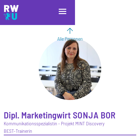
Direkt zum Inhalt
Direkt zur Hauptnavigation
Direkt zum Fußbereich
Alle Personen
Dipl. Marketingwirt
SONJA
BOR
Kommunikationsspezialistin - Projekt MINT Discovery
BEST-Trainerin