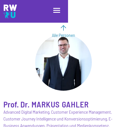
Direkt zum Inhalt
Direkt zur Hauptnavigation
Direkt zum Fußbereich
Alle Personen
Prof. Dr.
MARKUS
GAHLER
Advanced Digital Marketing, Customer Experience Management,
Customer Journey Intelligence und Konversionsoptimierung, E-
Business Anwendungen, Präsentation und Medienkompetenz,