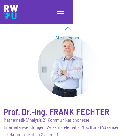
Direkt zum Inhalt
Direkt zur Hauptnavigation
Direkt zum Fußbereich
Alle Personen
Prof. Dr.-Ing.
FRANK
FECHTER
Mathematik (Analysis 2), Kommunikationsnetze,
Internetanwendungen, Verkehrstelematik, Mobilfunk (Advanced
Telekommunikation Systems)