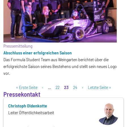
Pressemitteilung
Abschluss einer erfolgreichen Saison
Das Formula Student Team aus Weingarten berichtet über die
erfolgreichste Saison seines Bestehens und stellt sein neues Logo
vor.
Seitennummerierung
Erste Seite
Vorherige Seite
Seite
Aktuelle Seite
Seite
Nächste Seite
Letzte Seite
« Erste Seite
‹
…
22
23
24
›
Letzte Seite »
Pressekontakt
Christoph Oldenkotte
Leiter Öffentlichkeitsarbeit