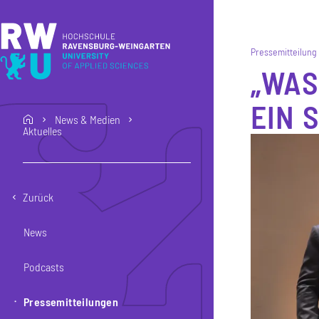
Direkt zum Inhalt
Direkt zur Hauptnavigation
Direkt zum Fußbereich
Pressemitteilung
„WAS
EIN 
News & Medien
home
Aktuelles
Zurück
News
Podcasts
Pressemitteilungen