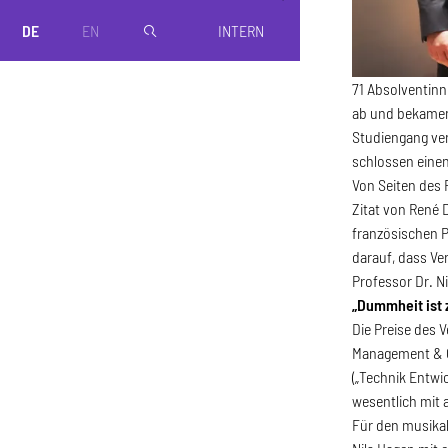
DE
EN
INTERN
magnifier
71 Absolventin
ab und bekamen 
Studiengang ver
schlossen eine
Von Seiten des 
Zitat von René D
französischen P
darauf, dass Ve
Professor Dr. Ni
„Dummheit ist 
Die Preise des 
Management & Op
(„Technik Entwi
wesentlich mit 
Für den musikal