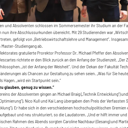
nen und Absolventen schlossen im Sommersemester ihr Studium an der F
nun ihre Abschlussurkunden übereicht. Mit 29 Studierenden war „Wirtsch
treten, gefolgt von „Betriebswirtschaftslehre und Management“. Insgesa
n Master-Studiengang ab.
Rektorates gratulierte Prorektor Professor Dr. Michael Pfeffer den Absolv
escartes richtete er den Blick zurück an den Anfang der Studienzeit. „Der 
hilosophen, „ist der Anfang der Weisheit“. Und der Dekan der Fakultät T
ränderungen als Chancen zur Gestaltung zu sehen seien. „Was für Sie heute
ls Hagen, „wird ein Startpunkt sein.“
zu glauben, genug zu wissen.“
Vereins der Absolventen gingen an Michael Braig („Technik Entwicklung“) un
timierung“). Nico Kull und Kai Lang übergaben den Preis der Verfassten
cklung“). Er habe sich in den verschiedenen hochschulpolitischen Gremien
aufgebaut und neu strukturiert, so die Laudatoren. „Und er hilft immer und
ischen Rahmen des Abends sorgten Caroline Nachbaur (Gesang) und Martin 