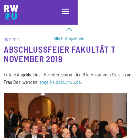
Direkt zum Inhalt
Direkt zur Hauptnavigation
Direkt zum Fußbereich
Alle Fotogalerien
08.11.2019
ABSCHLUSSFEIER FAKULTÄT T
NOVEMBER 2019
Fotos: Angelika Bosl. Bei Interesse an den Bildern können Sie sich an
Frau Bosl wenden:
angelika.bosl@rwu.de
.