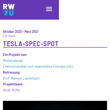
Direkt zum Inhalt
Direkt zur Hauptnavigation
Direkt zum Fußbereich
Oktober 2020
-
März 2021
CGI Video
TESLA-SPEC-SPOT
Ein Projekt von
Mediendesign
Elektromobilität und regenerative Energien (DE)
Betreuung
Prof. Markus Lauterbach
Projektteam
Noah Müller