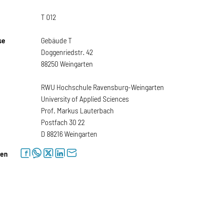
T 012
se
Gebäude T
Doggenriedstr. 42
88250 Weingarten
RWU Hochschule Ravensburg-Weingarten
University of Applied Sciences
Prof. Markus Lauterbach
Postfach 30 22
D 88216 Weingarten
facebook
whatsapp
twitter
linkedin
letter
len