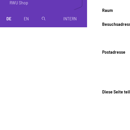
RWU Shop
Raum
DE
EN
INTERN
magnifier
Besuchsadres
Postadresse
Diese Seite tei