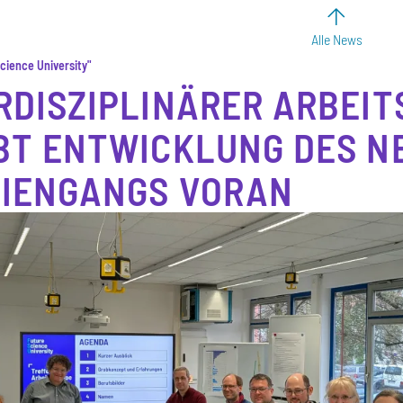
Alle News
cience University"
RDISZIPLINÄRER ARBEIT
BT ENTWICKLUNG DES N
IENGANGS VORAN