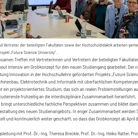
nd Vertreter der beteiligten Fakultäten sowie der Hochschuldidaktik arbeiten ge
ojekt „Future Science University“.
samen Treffen mit Vertreterinnen und Vertretern der beteiligten Fakultät
neut intensiv am Grobkonzept für den neuen Studiengang gearbeitet. Der
ftung Innovation in der Hochschullehre geförderten Projekts „Future Science
chinenbau, Elektrotechnik und Informatik mit überfachlichen Kompetenzen
ht ein projektorientiertes Studium, das sich an realen Problemstellungen a
Studierende frühzeitig an die interdisziplinäre Zusammenarbeit heranführt.
s bringt unterschiedliche fachliche Perspektiven zusammen und bildet damit
gestaltung des neuen Studienangebots. In enger Zusammenarbeit werden St
elt und kontinuierlich weiter geschärft, so dass das Grobkonzept ab April
leitung mit Prof. Dr.-Ing. Theresa Breckle, Prof. Dr.-Ing. Heiko Ratter, Pro