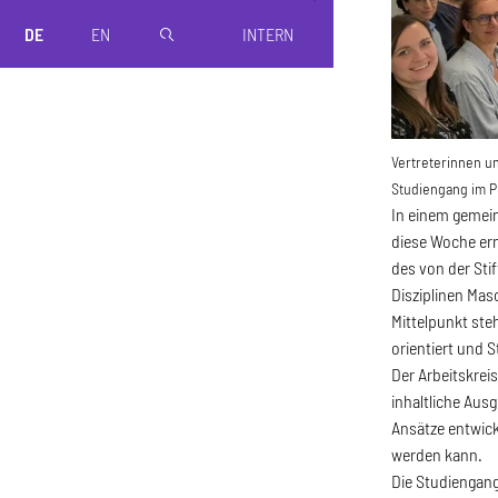
DE
EN
INTERN
magnifier
Vertreterinnen u
Studiengang im Pr
In einem gemein
diese Woche er
des von der Sti
Disziplinen Mas
Mittelpunkt ste
orientiert und 
Der Arbeitskrei
inhaltliche Aus
Ansätze entwick
werden kann.
Die Studiengangs