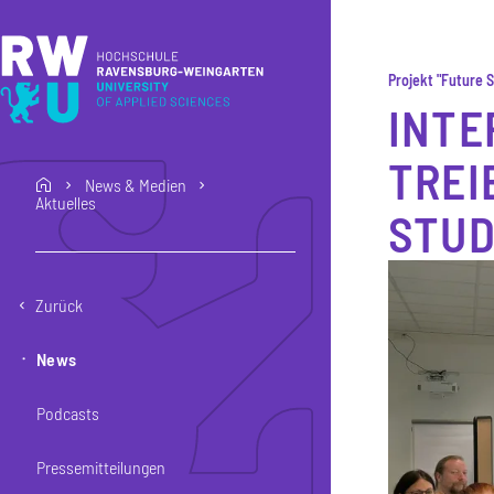
Direkt zum Inhalt
Direkt zur Hauptnavigation
Direkt zum Fußbereich
Projekt "Future S
INTE
TREI
News & Medien
home
Aktuelles
STUD
Zurück
News
Podcasts
Pressemitteilungen