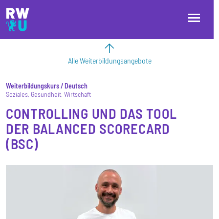
Direkt zum Inhalt
Direkt zur Hauptnavigation
Direkt zum Fußbereich
Alle Weiterbildungsangebote
Weiterbildungskurs
Deutsch
Soziales
Gesundheit
Wirtschaft
CONTROLLING UND DAS TOOL
DER BALANCED SCORECARD
(BSC)