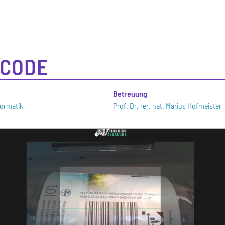
ACODE
n
Betreuung
ormatik
Prof. Dr. rer. nat. Marius Hofmeister