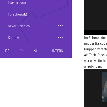
International
Forschung
News & Medien
Kontakt
Im Rahmen der L
mit der Barcode
Gruppen versch
DE
EN
INTERN
magnifier
Als Tech-Stack 
war es weiterhi
anzubinden.