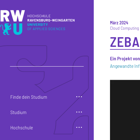
Direkt zum Inhalt
Direkt zur Hauptnavigation
Direkt zum Fußbereich
März 2024
Cloud Computing
ZEB
Ein Projekt vo
Angewandte Inf
Finde dein Studium
Studium
Hochschule