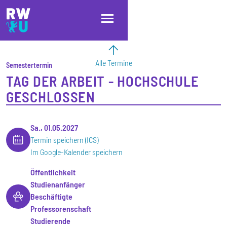
Direkt zum Inhalt
Direkt zur Hauptnavigation
Direkt zum Fußbereich
Alle Termine
Semestertermin
TAG DER ARBEIT - HOCHSCHULE
GESCHLOSSEN
Sa., 01.05.2027
Termin speichern (ICS)
Im Google-Kalender speichern
Öffentlichkeit
Studienanfänger
Beschäftigte
Professorenschaft
Studierende