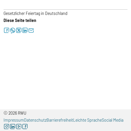
Gesetzlicher Feiertag in Deutschland
Diese Seite teilen
facebook
whatsapp
twitter
linkedin
letter
© 2026 RWU
Impressum
Datenschutz
Barrierefreiheit
Leichte Sprache
Social Media
instagram
linkedin
youtube
facebook