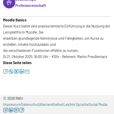
Professorenschaft
Moodle Basics
Dieser Kurs bietet eine praxisorientierte Einführung in die Nutzung der
Lernplattform Moodle. Sie
erwerben grundlegende Kenntnisse und Fähigkeiten, um Kurse zu
erstellen, Inhalte hochzuladen und
die verschiedenen Funktionen effektiv zu nutzen.
Di 21. Oktober 2025, 16:00 Uhr – K104 – Referent: Martin Preußentanz
Diese Seite teilen
facebook
whatsapp
twitter
linkedin
letter
© 2026 RWU
Impressum
Datenschutz
Barrierefreiheit
Leichte Sprache
Social Media
instagram
linkedin
youtube
facebook