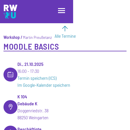
Direkt zum Inhalt
Direkt zur Hauptnavigation
Direkt zum Fußbereich
Alle Termine
Workshop
Martin Preußetanz
MOODLE BASICS
Di., 21.10.2025
16:00
17:30
Termin speichern (ICS)
Im Google-Kalender speichern
K 104
Gebäude K
Doggenriedstr. 38
88250 Weingarten
Beschäftigte